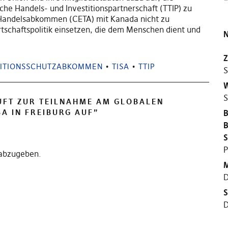
he Handels- und Investitionspartnerschaft (TTIP) zu
 Handelsabkommen (CETA) mit Kanada nicht zu
Wirtschaftspolitik einsetzen, die dem Menschen dient und
N
Z
TITIONSSCHUTZABKOMMEN
•
TISA
•
TTIP
S
W
S
UFT ZUR TEILNAHME AM GLOBALEN
SA IN FREIBURG AUF
”
B
B
S
P
abzugeben.
M
D
S
D