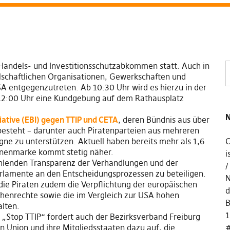
 Handels- und Investitionsschutzabkommen statt. Auch in
ellschaftlichen Organisationen, Gewerkschaften und
A entgegenzutreten. Ab 10:30 Uhr wird es hierzu in der
 12:00 Uhr eine Kundgebung auf dem Rathausplatz
N
iative (EBI) gegen TTIP und CETA
, deren Bündnis aus über
esteht – darunter auch Piratenparteien aus mehreren
gne zu unterstützen. Aktuell haben bereits mehr als 1,6
C
ionenmarke kommt stetig näher.
i
fehlenden Transparenz der Verhandlungen und der
rlamente an den Entscheidungsprozessen zu beteiligen.
N
ie Piraten zudem die Verpflichtung der europäischen
d
henrechte sowie die im Vergleich zur USA hohen
B
lten.
1
Stop TTIP“ fordert auch der Bezirksverband Freiburg
en Union und ihre Mitgliedsstaaten dazu auf, die